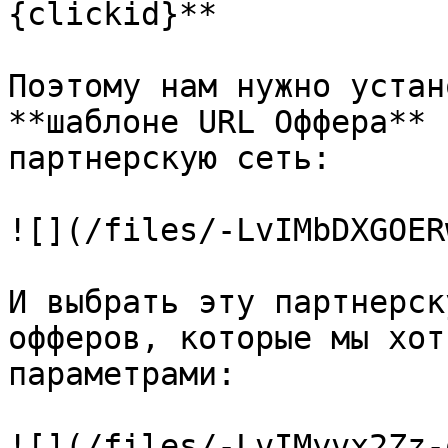
{clickid}**

Поэтому нам нужно устан
**шаблоне URL Оффера** 
партнерскую сеть:

![](/files/-LvIMbDXGOER
И выбрать эту партнерск
офферов, которые мы хот
параметрами:

![](/files/-LvIMyvx2Zz-